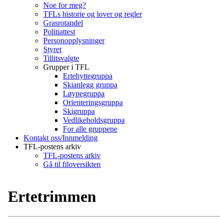
Noe for meg?
TFLs historie og lover og regler
Grasrotandel
Politiattest
Personopplysninger
Styret
Tillitsvalgte
Grupper i TFL
Ertehyttegruppa
Skianlegg gruppa
Løypegruppa
Orienteringsgruppa
Skigruppa
Vedlikeholdsgruppa
For alle gruppene
Kontakt oss/Innmelding
TFL-postens arkiv
TFL-postens arkiv
Gå til filoversikten
Ertetrimmen