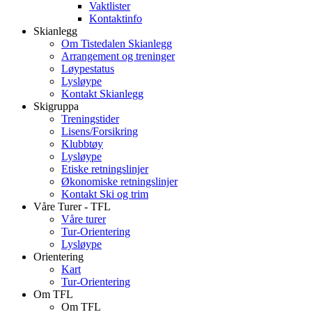
Vaktlister
Kontaktinfo
Skianlegg
Om Tistedalen Skianlegg
Arrangement og treninger
Løypestatus
Lysløype
Kontakt Skianlegg
Skigruppa
Treningstider
Lisens/Forsikring
Klubbtøy
Lysløype
Etiske retningslinjer
Økonomiske retningslinjer
Kontakt Ski og trim
Våre Turer - TFL
Våre turer
Tur-Orientering
Lysløype
Orientering
Kart
Tur-Orientering
Om TFL
Om TFL