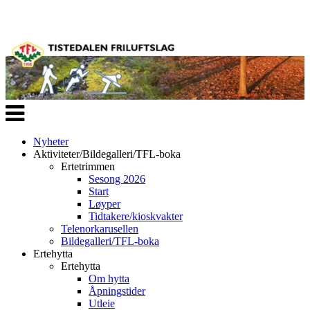
Veksle
navigasjon
Nyheter
Aktiviteter/Bildegalleri/TFL-boka
Ertetrimmen
Sesong 2026
Start
Løyper
Tidtakere/kioskvakter
Telenorkarusellen
Bildegalleri/TFL-boka
Ertehytta
Ertehytta
Om hytta
Åpningstider
Utleie