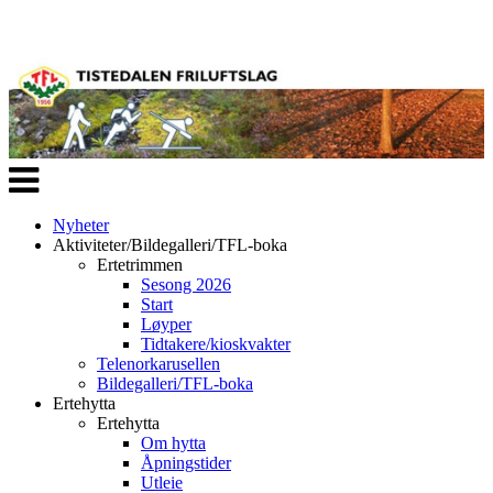
Veksle
navigasjon
Nyheter
Aktiviteter/Bildegalleri/TFL-boka
Ertetrimmen
Sesong 2026
Start
Løyper
Tidtakere/kioskvakter
Telenorkarusellen
Bildegalleri/TFL-boka
Ertehytta
Ertehytta
Om hytta
Åpningstider
Utleie