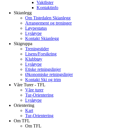
Vaktlister
Kontaktinfo
Skianlegg
Om Tistedalen Skianlegg
Arrangement og treninger
Løypestatus
Lysløype
Kontakt Skianlegg
Skigruppa
Treningstider
Lisens/Forsikring
Klubbtøy
Lysløype
Etiske retningslinjer
Økonomiske retningslinjer
Kontakt Ski og trim
Våre Turer - TFL
Våre turer
Tur-Orientering
Lysløype
Orientering
Kart
Tur-Orientering
Om TFL
Om TFL