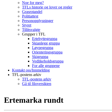
Noe for meg?
TFLs historie og lover og regler
Grasrotandel
Politiattest
Personopplysninger
Styret
Tillitsvalgte
Grupper i TFL
Ertehyttegruppa
Skianlegg gruppa
Løypegruppa
Orienteringsgruppa
Skigruppa
Vedlikeholdsgruppa
For alle gruppene
Kontakt oss/Innmelding
TFL-postens arkiv
TFL-postens arkiv
Gå til filoversikten
Ertemarka rundt