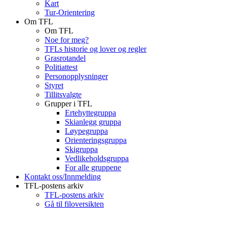
Kart
Tur-Orientering
Om TFL
Om TFL
Noe for meg?
TFLs historie og lover og regler
Grasrotandel
Politiattest
Personopplysninger
Styret
Tillitsvalgte
Grupper i TFL
Ertehyttegruppa
Skianlegg gruppa
Løypegruppa
Orienteringsgruppa
Skigruppa
Vedlikeholdsgruppa
For alle gruppene
Kontakt oss/Innmelding
TFL-postens arkiv
TFL-postens arkiv
Gå til filoversikten