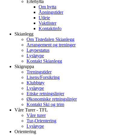
Ertehytta
Om hytta
Åpningstider
Utleie
Vaktlister
Kontaktinfo
Skianlegg
Om Tistedalen Skianlegg
Arrangement og treninger
Løypestatus
Lysløype
Kontakt Skianlegg
Skigruppa
Treningstider
Lisens/Forsikring
Klubbtøy
Lysløype
Etiske retningslinjer
Økonomiske retningslinjer
Kontakt Ski og trim
Våre Turer - TFL
Våre turer
Tur-Orientering
Lysløype
Orientering