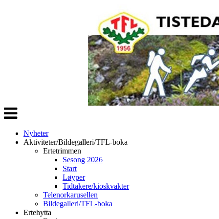
Veksle
navigasjon
Nyheter
Aktiviteter/Bildegalleri/TFL-boka
Ertetrimmen
Sesong 2026
Start
Løyper
Tidtakere/kioskvakter
Telenorkarusellen
Bildegalleri/TFL-boka
Ertehytta