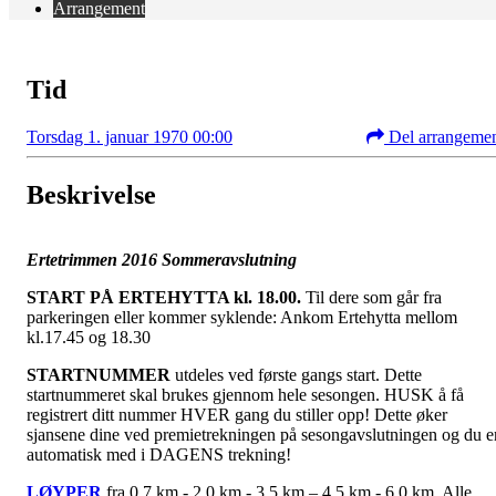
Arrangement
Tid
Torsdag 1. januar 1970 00:00
Del arrangeme
Beskrivelse
Ertetrimmen 2016 Sommeravslutning
START PÅ ERTEHYTTA kl. 18.00.
Til dere som går fra
parkeringen eller kommer syklende: Ankom Ertehytta mellom
kl.17.45 og 18.30
STARTNUMMER
utdeles ved første gangs start. Dette
startnummeret skal brukes gjennom hele sesongen. HUSK å få
registrert ditt nummer HVER gang du stiller opp! Dette øker
sjansene dine ved premietrekningen på sesongavslutningen og du e
automatisk med i DAGENS trekning!
LØYPER
fra 0,7 km - 2,0 km - 3,5 km – 4,5 km - 6,0 km. Alle