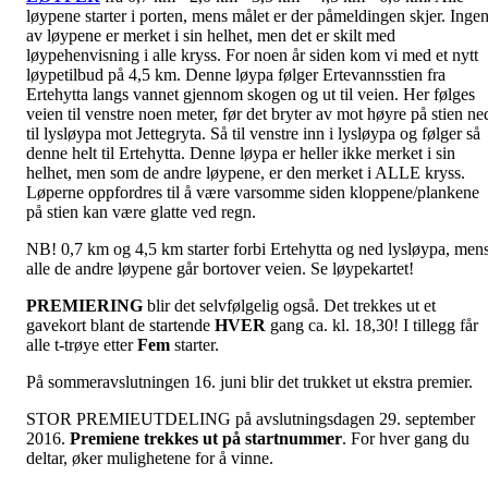
løypene starter i porten, mens målet er der påmeldingen skjer. Inge
av løypene er merket i sin helhet, men det er skilt med
løypehenvisning i alle kryss. For noen år siden kom vi med et nytt
løypetilbud på 4,5 km. Denne løypa følger Ertevannsstien fra
Ertehytta langs vannet gjennom skogen og ut til veien. Her følges
veien til venstre noen meter, før det bryter av mot høyre på stien ne
til lysløypa mot Jettegryta. Så til venstre inn i lysløypa og følger så
denne helt til Ertehytta. Denne løypa er heller ikke merket i sin
helhet, men som de andre løypene, er den merket i ALLE kryss.
Løperne oppfordres til å være varsomme siden kloppene/plankene
på stien kan være glatte ved regn.
NB! 0,7 km og 4,5 km starter forbi Ertehytta og ned lysløypa, men
alle de andre løypene går bortover veien. Se løypekartet!
PREMIERING
blir det selvfølgelig også. Det trekkes ut et
gavekort blant de startende
HVER
gang ca. kl. 18,30! I tillegg får
alle t-trøye etter
Fem
starter.
På sommeravslutningen 16. juni blir det trukket ut ekstra premier.
STOR PREMIEUTDELING på avslutningsdagen 29. september
2016.
Premiene trekkes ut på startnummer
. For hver gang du
deltar, øker mulighetene for å vinne.