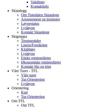
Vaktlister
Kontaktinfo
Skianlegg
Om Tistedalen Skianlegg
Arrangement og treninger
Løypestatus
Lysløype
Kontakt Skianlegg
Skigruppa
Treningstider
Lisens/Forsikring
Klubbtøy
Lysløype
Etiske retningslinjer
Økonomiske retningslinjer
Kontakt Ski og trim
Våre Turer - TFL
Våre turer
Tur-Orientering
Lysløype
Orientering
Kart
Tur-Orientering
Om TFL
Om TFL