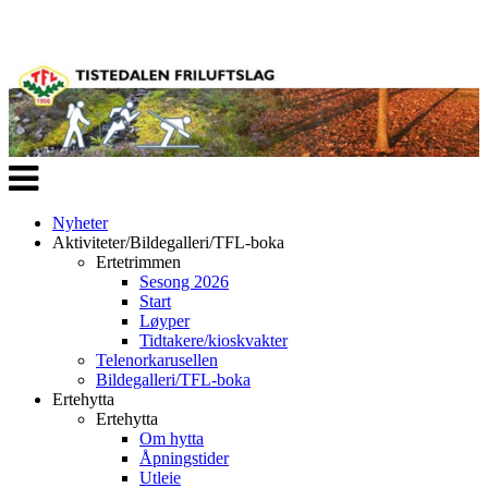
Veksle
navigasjon
Nyheter
Aktiviteter/Bildegalleri/TFL-boka
Ertetrimmen
Sesong 2026
Start
Løyper
Tidtakere/kioskvakter
Telenorkarusellen
Bildegalleri/TFL-boka
Ertehytta
Ertehytta
Om hytta
Åpningstider
Utleie