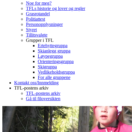
Noe for meg?
TFLs historie og lover og regler
Grasrotandel
Politiattest
Personopplysninger
Styret
Tillitsvalgte
Grupper i TFL
Ertehyttegruppa
Skianlegg gruppa
Løypegruppa
Orienteringsgruppa
Skigruppa
Vedlikeholdsgruppa
For alle gruppene
Kontakt oss/Innmelding
TFL-postens arkiv
TFL-postens arkiv
Gå til filoversikten