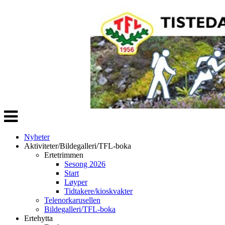
Veksle
navigasjon
Nyheter
Aktiviteter/Bildegalleri/TFL-boka
Ertetrimmen
Sesong 2026
Start
Løyper
Tidtakere/kioskvakter
Telenorkarusellen
Bildegalleri/TFL-boka
Ertehytta