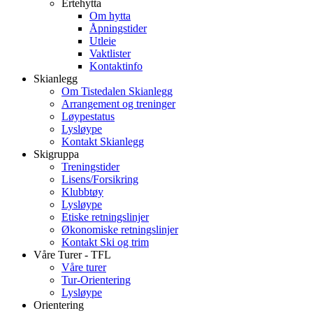
Ertehytta
Om hytta
Åpningstider
Utleie
Vaktlister
Kontaktinfo
Skianlegg
Om Tistedalen Skianlegg
Arrangement og treninger
Løypestatus
Lysløype
Kontakt Skianlegg
Skigruppa
Treningstider
Lisens/Forsikring
Klubbtøy
Lysløype
Etiske retningslinjer
Økonomiske retningslinjer
Kontakt Ski og trim
Våre Turer - TFL
Våre turer
Tur-Orientering
Lysløype
Orientering