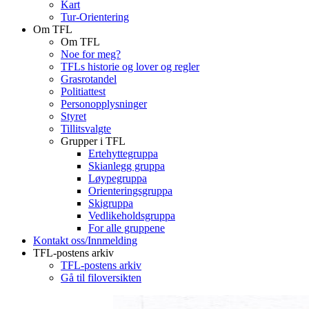
Kart
Tur-Orientering
Om TFL
Om TFL
Noe for meg?
TFLs historie og lover og regler
Grasrotandel
Politiattest
Personopplysninger
Styret
Tillitsvalgte
Grupper i TFL
Ertehyttegruppa
Skianlegg gruppa
Løypegruppa
Orienteringsgruppa
Skigruppa
Vedlikeholdsgruppa
For alle gruppene
Kontakt oss/Innmelding
TFL-postens arkiv
TFL-postens arkiv
Gå til filoversikten