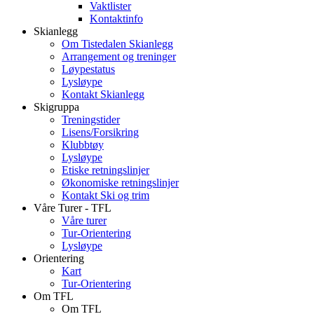
Vaktlister
Kontaktinfo
Skianlegg
Om Tistedalen Skianlegg
Arrangement og treninger
Løypestatus
Lysløype
Kontakt Skianlegg
Skigruppa
Treningstider
Lisens/Forsikring
Klubbtøy
Lysløype
Etiske retningslinjer
Økonomiske retningslinjer
Kontakt Ski og trim
Våre Turer - TFL
Våre turer
Tur-Orientering
Lysløype
Orientering
Kart
Tur-Orientering
Om TFL
Om TFL