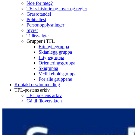
Noe for meg?
TFLs historie og lover og regler
Grasrotandel
Politiattest
Personopplysninger
Styret
Tillitsvalgte
Grupper i TFL
Ertehyttegruppa
Skianlegg gruppa
Løypegruppa
Orienteringsgruppa
Skigruppa
Vedlikeholdsgruppa
For alle gruppene
Kontakt oss/Innmelding
TFL-postens arkiv
TFL-postens arkiv
Gå til filoversikten