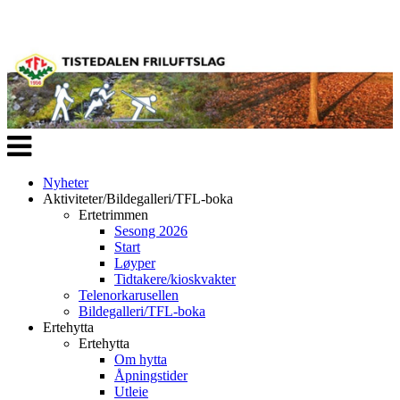
Veksle
navigasjon
Nyheter
Aktiviteter/Bildegalleri/TFL-boka
Ertetrimmen
Sesong 2026
Start
Løyper
Tidtakere/kioskvakter
Telenorkarusellen
Bildegalleri/TFL-boka
Ertehytta
Ertehytta
Om hytta
Åpningstider
Utleie