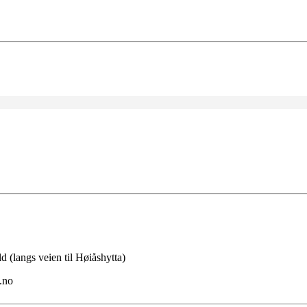
 (langs veien til Høiåshytta)
.no