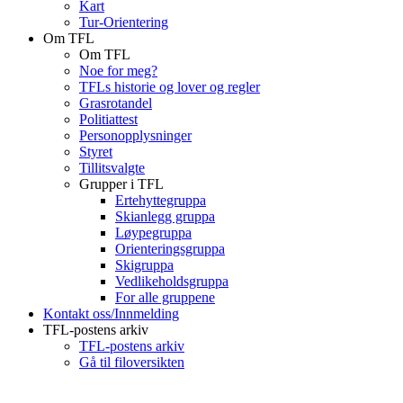
Kart
Tur-Orientering
Om TFL
Om TFL
Noe for meg?
TFLs historie og lover og regler
Grasrotandel
Politiattest
Personopplysninger
Styret
Tillitsvalgte
Grupper i TFL
Ertehyttegruppa
Skianlegg gruppa
Løypegruppa
Orienteringsgruppa
Skigruppa
Vedlikeholdsgruppa
For alle gruppene
Kontakt oss/Innmelding
TFL-postens arkiv
TFL-postens arkiv
Gå til filoversikten