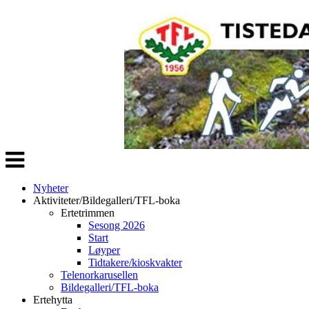
Veksle
navigasjon
Nyheter
Aktiviteter/Bildegalleri/TFL-boka
Ertetrimmen
Sesong 2026
Start
Løyper
Tidtakere/kioskvakter
Telenorkarusellen
Bildegalleri/TFL-boka
Ertehytta