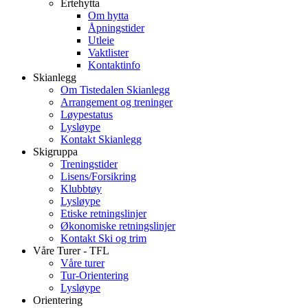
Ertehytta
Om hytta
Åpningstider
Utleie
Vaktlister
Kontaktinfo
Skianlegg
Om Tistedalen Skianlegg
Arrangement og treninger
Løypestatus
Lysløype
Kontakt Skianlegg
Skigruppa
Treningstider
Lisens/Forsikring
Klubbtøy
Lysløype
Etiske retningslinjer
Økonomiske retningslinjer
Kontakt Ski og trim
Våre Turer - TFL
Våre turer
Tur-Orientering
Lysløype
Orientering