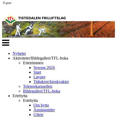
E-post
Veksle
navigasjon
Nyheter
Aktiviteter/Bildegalleri/TFL-boka
Ertetrimmen
Sesong 2026
Start
Løyper
Tidtakere/kioskvakter
Telenorkarusellen
Bildegalleri/TFL-boka
Ertehytta
Ertehytta
Om hytta
Åpningstider
Utleie