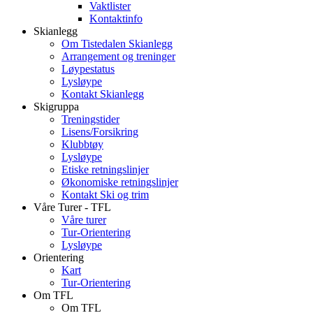
Vaktlister
Kontaktinfo
Skianlegg
Om Tistedalen Skianlegg
Arrangement og treninger
Løypestatus
Lysløype
Kontakt Skianlegg
Skigruppa
Treningstider
Lisens/Forsikring
Klubbtøy
Lysløype
Etiske retningslinjer
Økonomiske retningslinjer
Kontakt Ski og trim
Våre Turer - TFL
Våre turer
Tur-Orientering
Lysløype
Orientering
Kart
Tur-Orientering
Om TFL
Om TFL