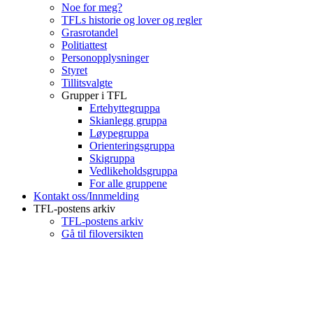
Noe for meg?
TFLs historie og lover og regler
Grasrotandel
Politiattest
Personopplysninger
Styret
Tillitsvalgte
Grupper i TFL
Ertehyttegruppa
Skianlegg gruppa
Løypegruppa
Orienteringsgruppa
Skigruppa
Vedlikeholdsgruppa
For alle gruppene
Kontakt oss/Innmelding
TFL-postens arkiv
TFL-postens arkiv
Gå til filoversikten