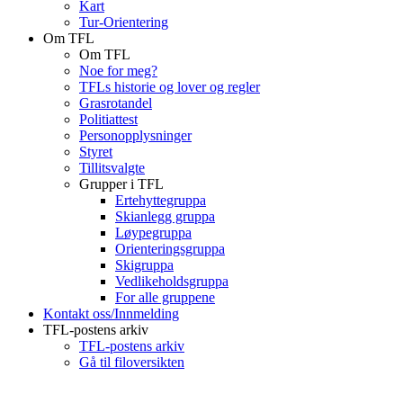
Kart
Tur-Orientering
Om TFL
Om TFL
Noe for meg?
TFLs historie og lover og regler
Grasrotandel
Politiattest
Personopplysninger
Styret
Tillitsvalgte
Grupper i TFL
Ertehyttegruppa
Skianlegg gruppa
Løypegruppa
Orienteringsgruppa
Skigruppa
Vedlikeholdsgruppa
For alle gruppene
Kontakt oss/Innmelding
TFL-postens arkiv
TFL-postens arkiv
Gå til filoversikten