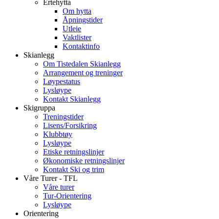
Ertehytta
Om hytta
Åpningstider
Utleie
Vaktlister
Kontaktinfo
Skianlegg
Om Tistedalen Skianlegg
Arrangement og treninger
Løypestatus
Lysløype
Kontakt Skianlegg
Skigruppa
Treningstider
Lisens/Forsikring
Klubbtøy
Lysløype
Etiske retningslinjer
Økonomiske retningslinjer
Kontakt Ski og trim
Våre Turer - TFL
Våre turer
Tur-Orientering
Lysløype
Orientering