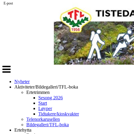
E-post
Veksle
navigasjon
Nyheter
Aktiviteter/Bildegalleri/TFL-boka
Ertetrimmen
Sesong 2026
Start
Løyper
Tidtakere/kioskvakter
Telenorkarusellen
Bildegalleri/TFL-boka
Ertehytta