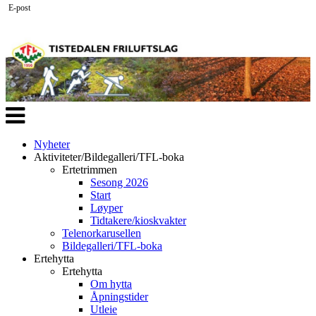
E-post
Veksle
navigasjon
Nyheter
Aktiviteter/Bildegalleri/TFL-boka
Ertetrimmen
Sesong 2026
Start
Løyper
Tidtakere/kioskvakter
Telenorkarusellen
Bildegalleri/TFL-boka
Ertehytta
Ertehytta
Om hytta
Åpningstider
Utleie