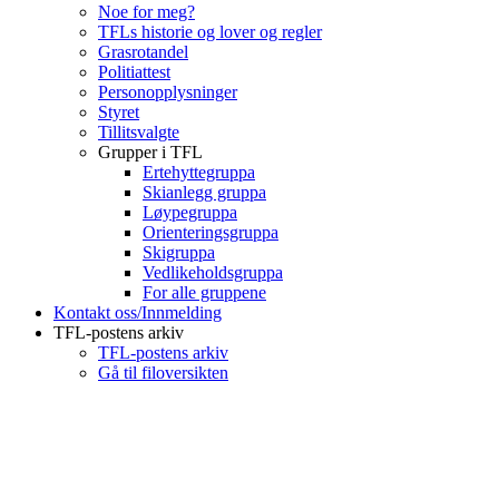
Noe for meg?
TFLs historie og lover og regler
Grasrotandel
Politiattest
Personopplysninger
Styret
Tillitsvalgte
Grupper i TFL
Ertehyttegruppa
Skianlegg gruppa
Løypegruppa
Orienteringsgruppa
Skigruppa
Vedlikeholdsgruppa
For alle gruppene
Kontakt oss/Innmelding
TFL-postens arkiv
TFL-postens arkiv
Gå til filoversikten