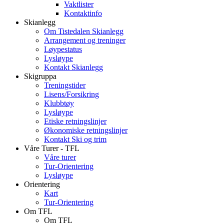
Vaktlister
Kontaktinfo
Skianlegg
Om Tistedalen Skianlegg
Arrangement og treninger
Løypestatus
Lysløype
Kontakt Skianlegg
Skigruppa
Treningstider
Lisens/Forsikring
Klubbtøy
Lysløype
Etiske retningslinjer
Økonomiske retningslinjer
Kontakt Ski og trim
Våre Turer - TFL
Våre turer
Tur-Orientering
Lysløype
Orientering
Kart
Tur-Orientering
Om TFL
Om TFL