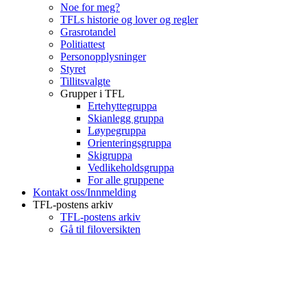
Noe for meg?
TFLs historie og lover og regler
Grasrotandel
Politiattest
Personopplysninger
Styret
Tillitsvalgte
Grupper i TFL
Ertehyttegruppa
Skianlegg gruppa
Løypegruppa
Orienteringsgruppa
Skigruppa
Vedlikeholdsgruppa
For alle gruppene
Kontakt oss/Innmelding
TFL-postens arkiv
TFL-postens arkiv
Gå til filoversikten