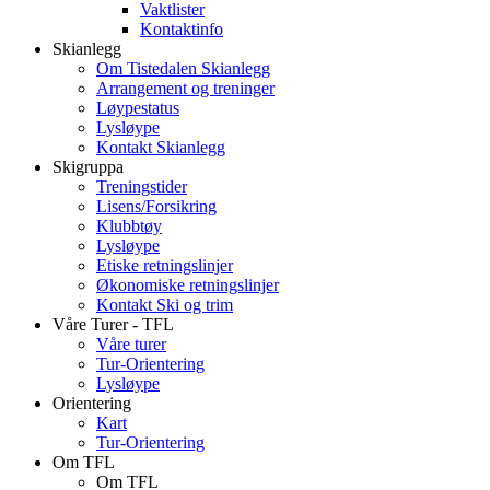
Vaktlister
Kontaktinfo
Skianlegg
Om Tistedalen Skianlegg
Arrangement og treninger
Løypestatus
Lysløype
Kontakt Skianlegg
Skigruppa
Treningstider
Lisens/Forsikring
Klubbtøy
Lysløype
Etiske retningslinjer
Økonomiske retningslinjer
Kontakt Ski og trim
Våre Turer - TFL
Våre turer
Tur-Orientering
Lysløype
Orientering
Kart
Tur-Orientering
Om TFL
Om TFL