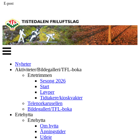
E-post
Veksle
navigasjon
Nyheter
Aktiviteter/Bildegalleri/TFL-boka
Ertetrimmen
Sesong 2026
Start
Løyper
Tidtakere/kioskvakter
Telenorkarusellen
Bildegalleri/TFL-boka
Ertehytta
Ertehytta
Om hytta
Åpningstider
Utleie