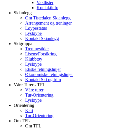
Vaktlister
Kontaktinfo
Skianlegg
Om Tistedalen Skianlegg
Arrangement og treninger
Løypestatus
Lysløype
Kontakt Skianlegg
Skigruppa
Treningstider
Lisens/Forsikring
Klubbtøy
Lysløype
Etiske retningslinjer
Økonomiske retningslinjer
Kontakt Ski og trim
Våre Turer - TFL
Våre turer
Tur-Orientering
Lysløype
Orientering
Kart
Tur-Orientering
Om TFL
Om TFL