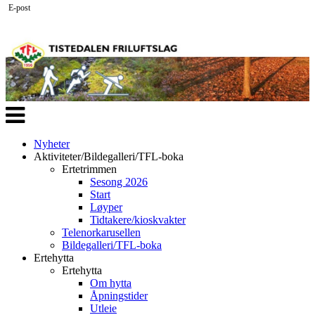
E-post
Veksle
navigasjon
Nyheter
Aktiviteter/Bildegalleri/TFL-boka
Ertetrimmen
Sesong 2026
Start
Løyper
Tidtakere/kioskvakter
Telenorkarusellen
Bildegalleri/TFL-boka
Ertehytta
Ertehytta
Om hytta
Åpningstider
Utleie