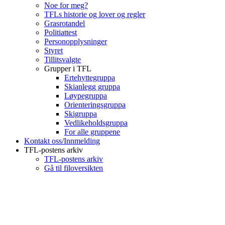
Noe for meg?
TFLs historie og lover og regler
Grasrotandel
Politiattest
Personopplysninger
Styret
Tillitsvalgte
Grupper i TFL
Ertehyttegruppa
Skianlegg gruppa
Løypegruppa
Orienteringsgruppa
Skigruppa
Vedlikeholdsgruppa
For alle gruppene
Kontakt oss/Innmelding
TFL-postens arkiv
TFL-postens arkiv
Gå til filoversikten