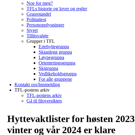
Noe for meg?
TFLs historie og lover og regler
Grasrotandel
Politiattest
Personopplysninger
Styret
Tillitsvalgte
Grupper i TFL
Ertehyttegruppa
Skianlegg gruppa
Løypegruppa
Orienteringsgruppa
Skigruppa
Vedlikeholdsgruppa
For alle gruppene
Kontakt oss/Innmelding
TFL-postens arkiv
TFL-postens arkiv
Gå til filoversikten
Hyttevaktlister for høsten 2023
vinter og vår 2024 er klare