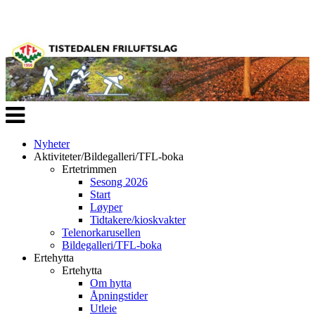
Veksle
navigasjon
Nyheter
Aktiviteter/Bildegalleri/TFL-boka
Ertetrimmen
Sesong 2026
Start
Løyper
Tidtakere/kioskvakter
Telenorkarusellen
Bildegalleri/TFL-boka
Ertehytta
Ertehytta
Om hytta
Åpningstider
Utleie