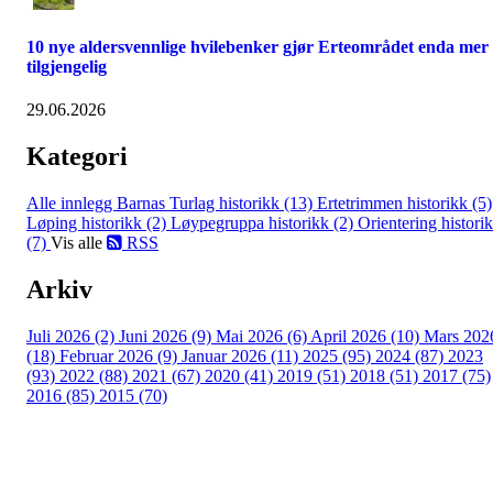
10 nye aldersvennlige hvilebenker gjør Erteområdet enda mer
tilgjengelig
29.06.2026
Kategori
Alle innlegg
Barnas Turlag historikk (13)
Ertetrimmen historikk (5)
Løping historikk (2)
Løypegruppa historikk (2)
Orientering histori
(7)
Vis alle
RSS
Arkiv
Juli 2026 (2)
Juni 2026 (9)
Mai 2026 (6)
April 2026 (10)
Mars 202
(18)
Februar 2026 (9)
Januar 2026 (11)
2025 (95)
2024 (87)
2023
(93)
2022 (88)
2021 (67)
2020 (41)
2019 (51)
2018 (51)
2017 (75)
2016 (85)
2015 (70)