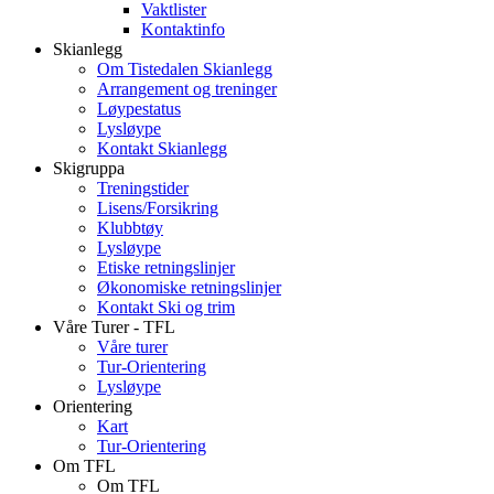
Vaktlister
Kontaktinfo
Skianlegg
Om Tistedalen Skianlegg
Arrangement og treninger
Løypestatus
Lysløype
Kontakt Skianlegg
Skigruppa
Treningstider
Lisens/Forsikring
Klubbtøy
Lysløype
Etiske retningslinjer
Økonomiske retningslinjer
Kontakt Ski og trim
Våre Turer - TFL
Våre turer
Tur-Orientering
Lysløype
Orientering
Kart
Tur-Orientering
Om TFL
Om TFL